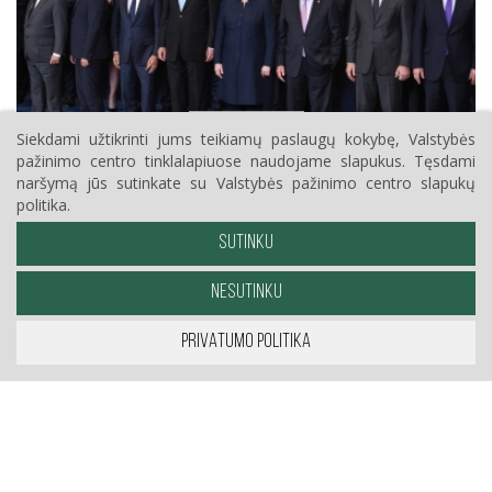
2015-10-16
Siekdami užtikrinti jums teikiamų paslaugų kokybę, Valstybės
pažinimo centro tinklalapiuose naudojame slapukus. Tęsdami
naršymą jūs sutinkate su Valstybės pažinimo centro slapukų
Prezidentė dalyvauja Europos Vadovų Tarybos
politika.
posėdyje
SUTINKU
NESUTINKU
PRIVATUMO POLITIKA