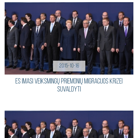
2015-10-16
ES imasi veiksmingų priemonių migracijos krizei
suvaldyti