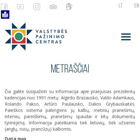
LT
EN
METRAŠČIAI
Čia galite susipažinti su informacija apie praėjusias prezidentų
kadencijas nuo 1991 metų: Algirdo Brazausko, Valdo Adamkaus,
Rolando Pakso, Artūro Paulausko, Dalios Grybauskaitės.
Paieškos sistema palengvins jų kalbų, metinių pranešimų,
interviu, pareiškimų, pranešimų spaudai ir kitų dokumentų
tyrinėjimą. Informacija pateikiama tiek lietuvių, tiek užsienio
(anglų, rusų, prancūzų) kalbomis.
Data nuo