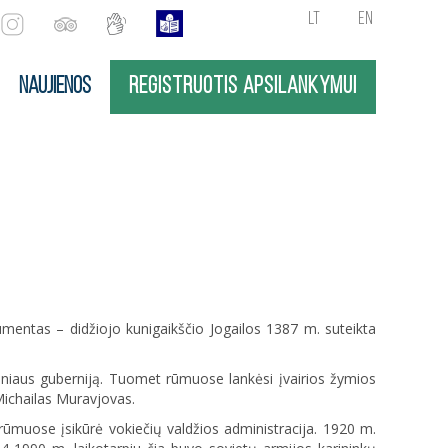
LT
EN
NAUJIENOS
REGISTRUOTIS APSILANKYMUI
umentas – didžiojo kunigaikščio Jogailos 1387 m. suteikta
ilniaus guberniją. Tuomet rūmuose lankėsi įvairios žymios
ichailas Muravjovas.
ūmuose įsikūrė vokiečių valdžios administracija. 1920 m.