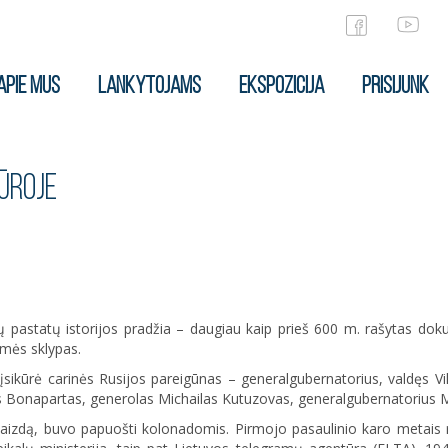
APIE MUS
LANKYTOJAMS
EKSPOZICIJA
PRISIJUNK
TŪROJE
 pastatų istorijos pradžia – daugiau kaip prieš 600 m. rašytas dok
žemės sklypas.
 įsikūrė carinės Rusijos pareigūnas – generalgubernatorius, valdęs V
 Bonapartas, generolas Michailas Kutuzovas, generalgubernatorius M
aizdą, buvo papuošti kolonadomis. Pirmojo pasaulinio karo metais r