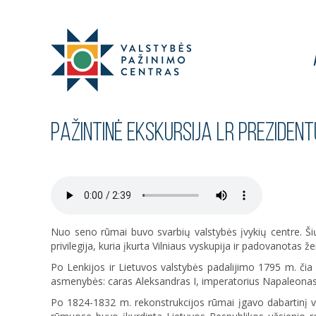
PAŽINTINĖ EKSKURSIJA LR PREZIDEN
Nuo seno rūmai buvo svarbių valstybės įvykių centre. Šių
privilegija, kuria įkurta Vilniaus vyskupija ir padovanotas 
Po Lenkijos ir Lietuvos valstybės padalijimo 1795 m. čia
asmenybės: caras Aleksandras I, imperatorius Napaleonas
Po 1824-1832 m. rekonstrukcijos rūmai įgavo dabartinį v