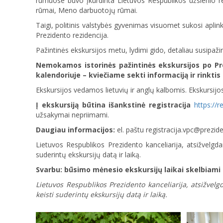
rūmuose buvo įkurdinta Lietuvos Respublikos užsienio re
rūmai, Meno darbuotojų rūmai.
Taigi, politinis valstybės gyvenimas visuomet sukosi aplink
Prezidento rezidencija.
Pažintinės ekskursijos metu, lydimi gido, detaliau susipažin
Nemokamos istorinės pažintinės ekskursijos po Pre
kalendoriuje – kviečiame sekti informaciją ir rinktis 
Ekskursijos vedamos lietuvių ir anglų kalbomis. Ekskursi
Į ekskursiją būtina išankstinė registracija
https://r
užsakymai nepriimami.
Daugiau informacijos:
el. paštu registracija.vpc@prezid
Lietuvos Respublikos Prezidento kanceliarija, atsižvelgda
suderintų ekskursijų datą ir laiką.
Svarbu: būsimo mėnesio ekskursijų laikai skelbiami
Lietuvos Respublikos Prezidento kanceliarija, atsižvel
keisti suderintų ekskursijų datą ir laiką.