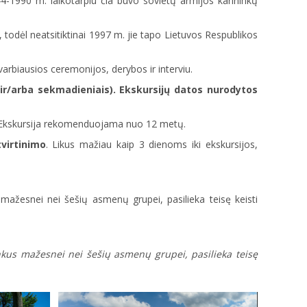
4-1990 m. laikotarpiu čia buvo sovietų armijos karininkų
, todėl neatsitiktinai 1997 m. jie tapo Lietuvos Respublikos
svarbiausios ceremonijos, derybos ir interviu.
ir/arba sekmadieniais). Ekskursijų datos nurodytos
ų. Ekskursija rekomenduojama nuo 12 metų.
virtinimo
. Likus mažiau kaip 3 dienoms iki ekskursijos,
s mažesnei nei šešių asmenų grupei, pasilieka teisę keisti
inkus mažesnei nei šešių asmenų grupei, pasilieka teisę