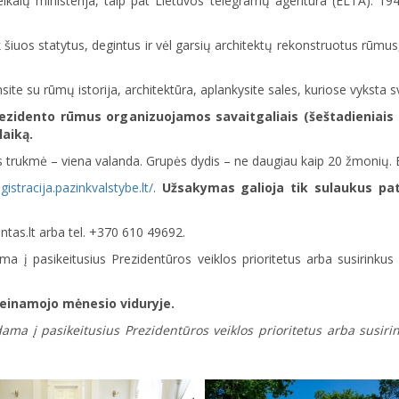
ikalų ministerija, taip pat Lietuvos telegramų agentūra (ELTA). 194
 šiuos statytus, degintus ir vėl garsių architektų rekonstruotus rūmus
site su rūmų istorija, architektūra, aplankysite sales, kuriose vyksta 
zidento rūmus organizuojamos savaitgaliais (šeštadieniais 
laiką.
jos trukmė – viena valanda. Grupės dydis – ne daugiau kaip 20 žmoni
egistracija.pazinkvalstybe.lt/
.
Užsakymas galioja tik sulaukus pat
entas.lt arba tel. +370 610 49692.
ma į pasikeitusius Prezidentūros veiklos prioritetus arba susirinku
 einamojo mėnesio viduryje.
gdama į pasikeitusius Prezidentūros veiklos prioritetus arba susir