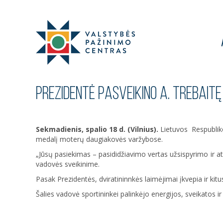
PREZIDENTĖ PASVEIKINO A. TREBAIT
Sekmadienis, spalio
18 d. (Vilnius).
Lietuvos Respublik
medalį moterų daugiakovės varžybose.
„Jūsų pasiekimas – pasididžiavimo vertas užsispyrimo ir atk
vadovės sveikinime.
Pasak Prezidentės, dviratininnkės laimėjimai įkvepia ir kitu
Šalies vadovė sportininkei palinkėjo energijos, sveikatos i