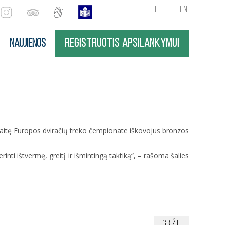
LT
EN
NAUJIENOS
REGISTRUOTIS APSILANKYMUI
baitę Europos dviračių treko čempionate iškovojus bronzos
nti ištvermę, greitį ir išmintingą taktiką“, – rašoma šalies
Grįžti