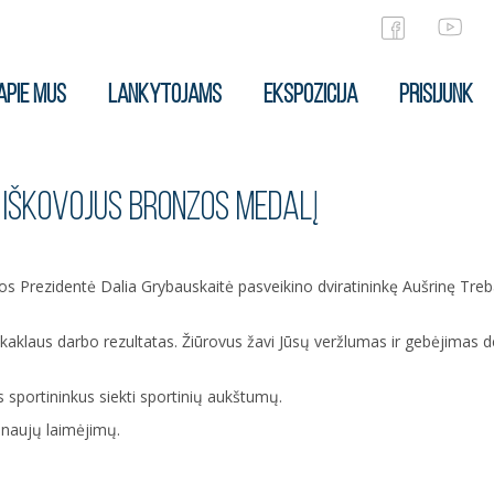
APIE MUS
LANKYTOJAMS
EKSPOZICIJA
PRISIJUNK
Ę IŠKOVOJUS BRONZOS MEDALĮ
os Prezidentė Dalia Grybauskaitė pasveikino dviratininkę Aušrinę Tre
aklaus darbo rezultatas. Žiūrovus žavi Jūsų veržlumas ir gebėjimas deri
s sportininkus siekti sportinių aukštumų.
r naujų laimėjimų.