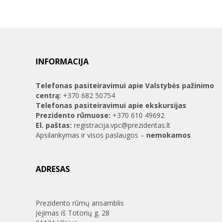
INFORMACIJA
Telefonas pasiteiravimui apie Valstybės pažinimo
centrą:
+370 682 50754
Telefonas pasiteiravimui apie ekskursijas
Prezidento rūmuose:
+370 610 49692
El. paštas:
registracija.vpc@prezidentas.lt
Apsilankymas ir visos paslaugos –
nemokamos
ADRESAS
Prezidento rūmų ansamblis
Įėjimas iš Totorių g. 28