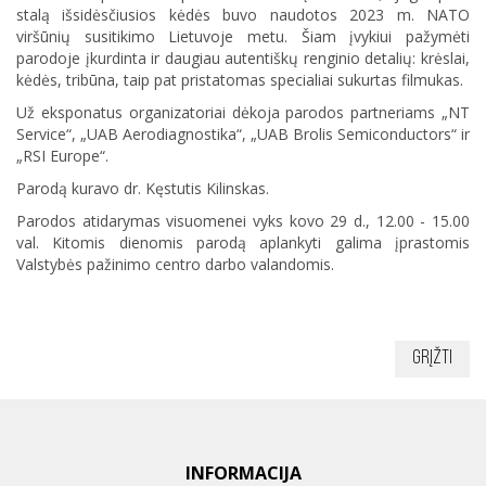
stalą išsidėsčiusios kėdės buvo naudotos 2023 m. NATO
viršūnių susitikimo Lietuvoje metu. Šiam įvykiui pažymėti
parodoje įkurdinta ir daugiau autentiškų renginio detalių: krėslai,
kėdės, tribūna, taip pat pristatomas specialiai sukurtas filmukas.
Už eksponatus organizatoriai dėkoja parodos partneriams „NT
Service“, „UAB Aerodiagnostika“, „UAB Brolis Semiconductors“ ir
„RSI Europe“.
Parodą kuravo dr. Kęstutis Kilinskas.
Parodos atidarymas visuomenei vyks kovo 29 d., 12.00 - 15.00
val. Kitomis dienomis parodą aplankyti galima įprastomis
Valstybės pažinimo centro darbo valandomis.
Grįžti
INFORMACIJA