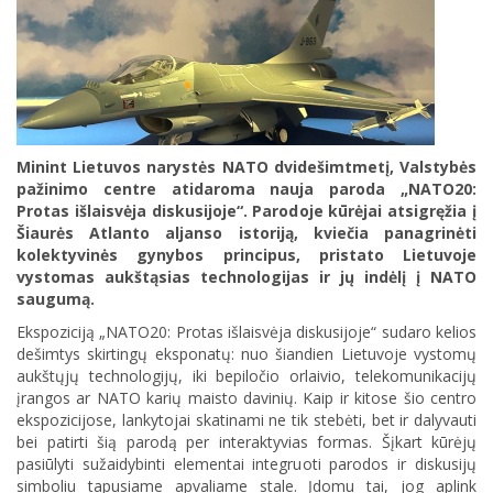
Minint Lietuvos narystės NATO dvidešimtmetį, Valstybės
pažinimo centre atidaroma nauja paroda „NATO20:
Protas išlaisvėja diskusijoje“. Parodoje kūrėjai atsigręžia į
Šiaurės Atlanto aljanso istoriją, kviečia panagrinėti
kolektyvinės gynybos principus, pristato Lietuvoje
vystomas aukštąsias technologijas ir jų indėlį į NATO
saugumą.
Ekspoziciją „NATO20: Protas išlaisvėja diskusijoje“ sudaro kelios
dešimtys skirtingų eksponatų: nuo šiandien Lietuvoje vystomų
aukštųjų technologijų, iki bepiločio orlaivio, telekomunikacijų
įrangos ar NATO karių maisto davinių. Kaip ir kitose šio centro
ekspozicijose, lankytojai skatinami ne tik stebėti, bet ir dalyvauti
bei patirti šią parodą per interaktyvias formas. Šįkart kūrėjų
pasiūlyti sužaidybinti elementai integruoti parodos ir diskusijų
simboliu tapusiame apvaliame stale. Įdomu tai, jog aplink