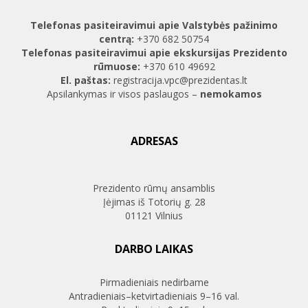
Telefonas pasiteiravimui apie Valstybės pažinimo
centrą:
+370 682 50754
Telefonas pasiteiravimui apie ekskursijas Prezidento
rūmuose:
+370 610 49692
El. paštas:
registracija.vpc@prezidentas.lt
Apsilankymas ir visos paslaugos –
nemokamos
ADRESAS
Prezidento rūmų ansamblis
Įėjimas iš Totorių g. 28
01121 Vilnius
DARBO LAIKAS
Pirmadieniais nedirbame
Antradieniais–ketvirtadieniais 9–16 val.