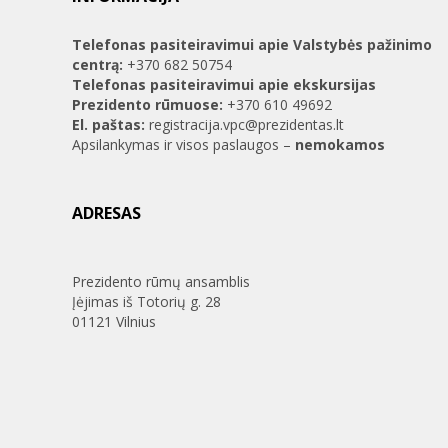
Telefonas pasiteiravimui apie Valstybės pažinimo
centrą:
+370 682 50754
Telefonas pasiteiravimui apie ekskursijas
Prezidento rūmuose:
+370 610 49692
El. paštas:
registracija.vpc@prezidentas.lt
Apsilankymas ir visos paslaugos –
nemokamos
ADRESAS
Prezidento rūmų ansamblis
Įėjimas iš Totorių g. 28
01121 Vilnius