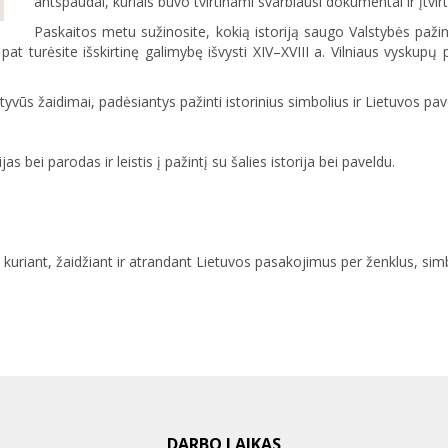
antspaudai, kuriais buvo tvirtinami svarbiausi dokumentai ir įtv
Paskaitos metu sužinosite, kokią istoriją saugo Valstybės pažin
pat turėsite išskirtinę galimybę išvysti XIV–XVIII a. Vilniaus vyskupų pr
vūs žaidimai, padėsiantys pažinti istorinius simbolius ir Lietuvos pav
 bei parodas ir leistis į pažintį su šalies istorija bei paveldu.
, kuriant, žaidžiant ir atrandant Lietuvos pasakojimus per ženklus, sim
DARBO LAIKAS