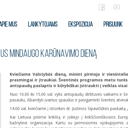
APIE MUS
LANKYTOJAMS
EKSPOZICIJA
PRISIJUNK
AUS MINDAUGO KARŪNAVIMO DIENĄ
Kviečiame Valstybės dieną, minint pirmojo ir vieninteli
prasmingai ir įtraukiai. Šventinės programos metu turėsit
antspaudų paslaptis ir kūrybiškai įsitraukti į veiklas visai
Nuo 10.00 iki 15.00 val. vyks antspaudų dirbtuvės vaikams ir š
pasauliu, išbandyti įvairius spaudus ir pasigaminti šventinį atvir
14.00 val. kviečiame į istorikės dr. Justinos Sipavičiūtės paskaitą
Kai Lietuva priėmė krikštą ir įsiliejo į krikščioniškosios Eu
bažnytinė organizacija. Kartu su pirmosiomis vyskupijomis a