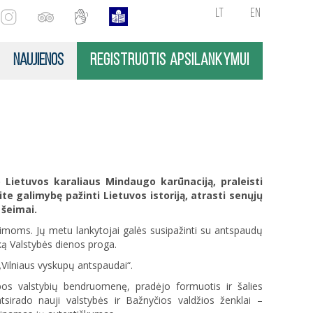
LT
EN
NAUJIENOS
REGISTRUOTIS APSILANKYMUI
o Lietuvos karaliaus Mindaugo karūnaciją, praleisti
e galimybę pažinti Lietuvos istoriją, atrasti senųjų
 šeimai.
eimoms. Jų metu lankytojai galės susipažinti su antspaudų
uką Valstybės dienos proga.
 „Vilniaus vyskupų antspaudai“.
ropos valstybių bendruomenę, pradėjo formuotis ir šalies
tsirado nauji valstybės ir Bažnyčios valdžios ženklai –