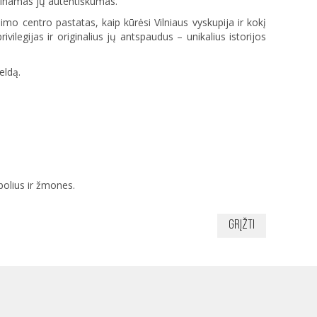
irtinamas jų autentiškumas.
imo centro pastatas, kaip kūrėsi Vilniaus vyskupija ir kokį
ivilegijas ir originalius jų antspaudus – unikalius istorijos
eldą.
bolius ir žmones.
Grįžti