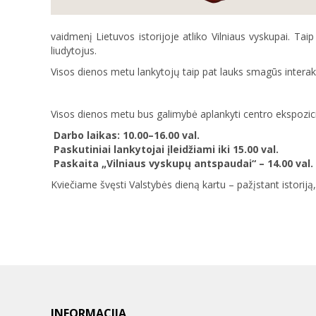
vaidmenį Lietuvos istorijoje atliko Vilniaus vyskupai. Taip 
liudytojus.
Visos dienos metu lankytojų taip pat lauks smagūs interakty
Visos dienos metu bus galimybė aplankyti centro ekspozicijas
Darbo laikas: 10.00–16.00 val.
Paskutiniai lankytojai įleidžiami iki 15.00 val.
Paskaita „Vilniaus vyskupų antspaudai“ – 14.00 val.
Kviečiame švęsti Valstybės dieną kartu – pažįstant istoriją
INFORMACIJA